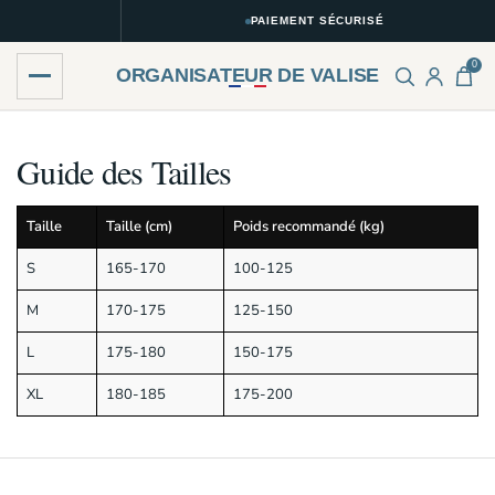
PAIEMENT SÉCURISÉ
0
ORGANISATEUR DE VALISE
Skip
Skip
to
to
Guide des Tailles
navigation
content
Taille
Taille (cm)
Poids recommandé (kg)
S
165-170
100-125
M
170-175
125-150
L
175-180
150-175
XL
180-185
175-200