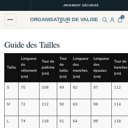
PAIEMENT SÉCURISÉ
0
ORGANISATEUR DE VALISE
Skip
Skip
to
to
Guide des Tailles
navigation
content
Longueur
Tour
Longueur
Longueur
Tour de
Tour de
du
de
des
des
Taille
poitrine
hanches
vêtement
taille
manches
épaules
(cm)
(cm)
(cm)
(cm)
(cm)
(cm)
S
70
108
49
62
97
112
M
72
112
50
63
98
114
L
74
118
51
64
99
118