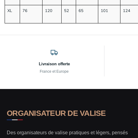
XL
76
120
52
65
101
124
Livraison offerte
France et Europe
ORGANISATEUR DE VALISE
Des organisateurs de valise pratiques et légers, pensés